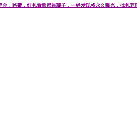
费，红包看照都是骗子，一经发现将永久曝光，找包养联系客服：3