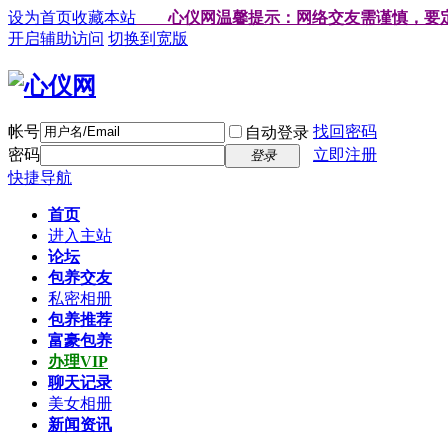
设为首页
收藏本站
心仪网温馨提示：网络交友需谨慎，要定金，路
开启辅助访问
切换到宽版
帐号
找回密码
自动登录
密码
立即注册
登录
快捷导航
首页
进入主站
论坛
包养交友
私密相册
包养推荐
富豪包养
办理VIP
聊天记录
美女相册
新闻资讯